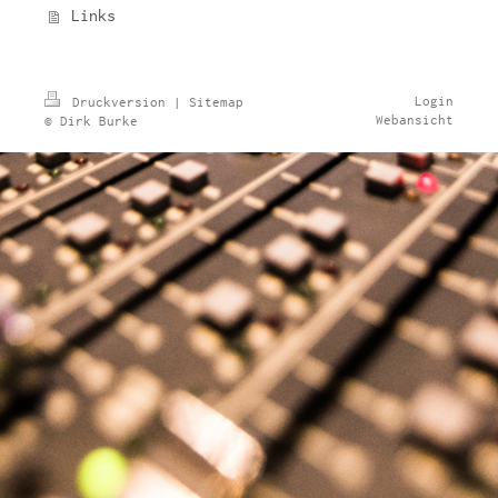
Links
Login
Druckversion
|
Sitemap
Webansicht
© Dirk Burke